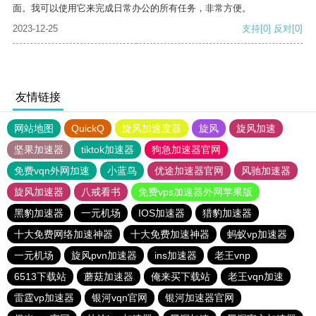
面。我可以使用它来完成日常办公的所有任务，非常方便。
2023-12-25
支持
[0]
反对
[0]
友情链接
网站地图
QuickQ
旋风加速度器
旋风
旋风加速
坚果加速器
tiktok加速器
狗急加速器官网
免费vqn外网加速
小蓝鸟
优途加速器官网
风驰加速器
旋风加速器
八戒看书
免费vps加速器外网苹果版
黑豹加速器
一元机场
IOS加速器
猎豹加速器
十大免费网络加速神器
十大免费加速神器
蚂蚁vp加速器
一元机场
旋风pvn加速器
ins加速器
老王vnp
6513下载站
蘑菇加速器
俺来买下载站
老王vqn加速
雷霆vp加速器
银河vqn官网
银河加速器官网