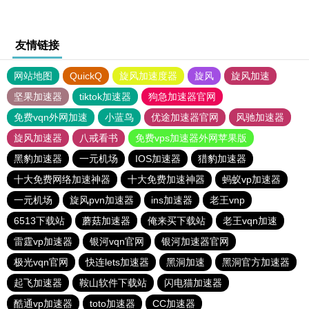
友情链接
网站地图
QuickQ
旋风加速度器
旋风
旋风加速
坚果加速器
tiktok加速器
狗急加速器官网
免费vqn外网加速
小蓝鸟
优途加速器官网
风驰加速器
旋风加速器
八戒看书
免费vps加速器外网苹果版
黑豹加速器
一元机场
IOS加速器
猎豹加速器
十大免费网络加速神器
十大免费加速神器
蚂蚁vp加速器
一元机场
旋风pvn加速器
ins加速器
老王vnp
6513下载站
蘑菇加速器
俺来买下载站
老王vqn加速
雷霆vp加速器
银河vqn官网
银河加速器官网
极光vqn官网
快连lets加速器
黑洞加速
黑洞官方加速器
起飞加速器
鞍山软件下载站
闪电猫加速器
酷通vp加速器
toto加速器
CC加速器