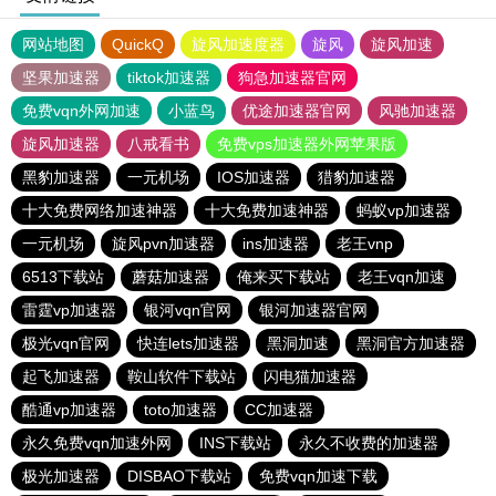
网站地图
QuickQ
旋风加速度器
旋风
旋风加速
坚果加速器
tiktok加速器
狗急加速器官网
免费vqn外网加速
小蓝鸟
优途加速器官网
风驰加速器
旋风加速器
八戒看书
免费vps加速器外网苹果版
黑豹加速器
一元机场
IOS加速器
猎豹加速器
十大免费网络加速神器
十大免费加速神器
蚂蚁vp加速器
一元机场
旋风pvn加速器
ins加速器
老王vnp
6513下载站
蘑菇加速器
俺来买下载站
老王vqn加速
雷霆vp加速器
银河vqn官网
银河加速器官网
极光vqn官网
快连lets加速器
黑洞加速
黑洞官方加速器
起飞加速器
鞍山软件下载站
闪电猫加速器
酷通vp加速器
toto加速器
CC加速器
永久免费vqn加速外网
INS下载站
永久不收费的加速器
极光加速器
DISBAO下载站
免费vqn加速下载